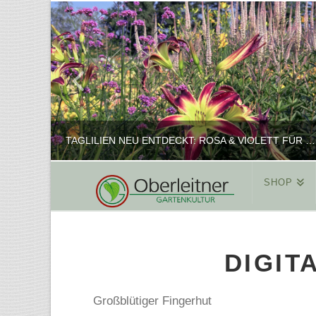
TAGLILIEN NEU ENTDECKT: ROSA & VIOLETT FÜR ROMANTISCHE PFLANZKOMBINATIONEN
SHOP
REINHARD
PFLANZENPRÄSENTATION, SHOP
DIGIT
FEBRUAR 16, 2025
Großblütiger Fingerhut