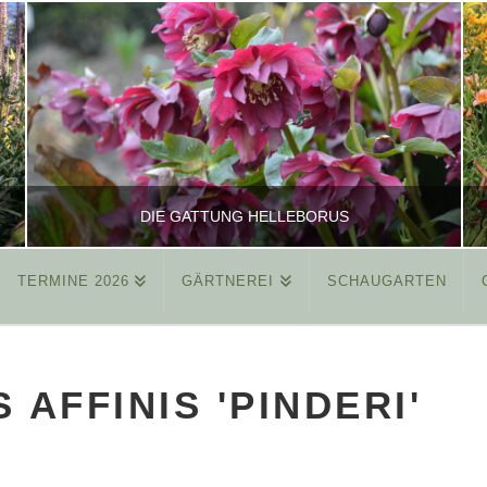
DIE GATTUNG HELLEBORUS
TERMINE 2026
GÄRTNEREI
SCHAUGARTEN
REINHARD
ALLGEMEIN
 AFFINIS 'PINDERI'
MÄRZ 26, 2015