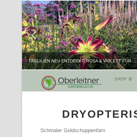
TAGLILIEN NEU ENTDECKT: ROSA & VIOLETT FÜR ROMANTISCHE PFLANZKOMBINATIONEN
SHOP
REINHARD
PFLANZENPRÄSENTATION, SHOP
DRYOPTERIS
FEBRUAR 16, 2025
Schmaler Goldschuppenfarn