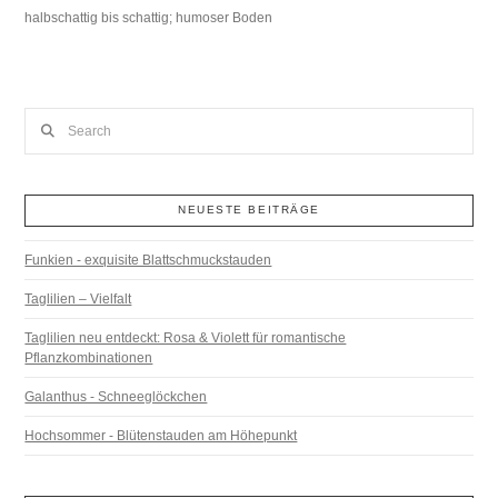
halbschattig bis schattig; humoser Boden
Search
NEUESTE BEITRÄGE
Funkien - exquisite Blattschmuckstauden
Taglilien – Vielfalt
Taglilien neu entdeckt: Rosa & Violett für romantische
Pflanzkombinationen
Galanthus - Schneeglöckchen
Hochsommer - Blütenstauden am Höhepunkt