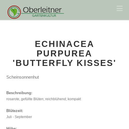
Na
ECHINACEA
PURPUREA
'BUTTERFLY KISSES'
Scheinsonnenhut
Beschreibung:
rosarote, gefüllte Blüten; reichblühend; kompakt
Blütezeit:
Juli - September
Höhe: