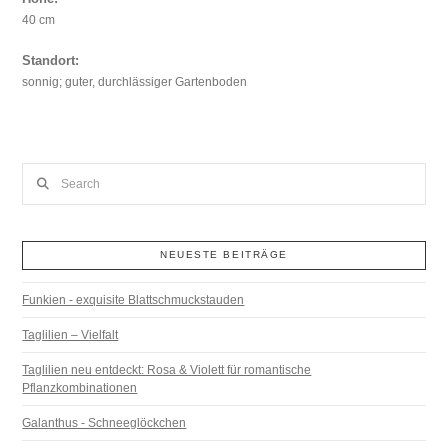
40 cm
Standort:
sonnig; guter, durchlässiger Gartenboden
Search
NEUESTE BEITRÄGE
Funkien - exquisite Blattschmuckstauden
Taglilien – Vielfalt
Taglilien neu entdeckt: Rosa & Violett für romantische
Pflanzkombinationen
Galanthus - Schneeglöckchen