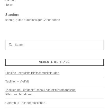
40 cm
Standort:
sonnig; guter, durchlässiger Gartenboden
Search
NEUESTE BEITRÄGE
Funkien - exquisite Blattschmuckstauden
Taglilien – Vielfalt
Taglilien neu entdeckt: Rosa & Violett für romantische
Pflanzkombinationen
Galanthus - Schneeglöckchen