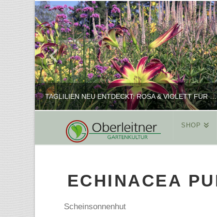
TAGLILIEN NEU ENTDECKT: ROSA & VIOLETT FÜR ROMANTISCHE PFLANZKOMBINATIONEN
SHOP
REINHARD
PFLANZENPRÄSENTATION, SHOP
ECHINACEA PU
FEBRUAR 16, 2025
Scheinsonnenhut