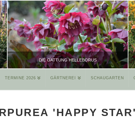
DIE GATTUNG HELLEBORUS
TERMINE 2026
GÄRTNEREI
SCHAUGARTEN
REINHARD
ALLGEMEIN
RPUREA 'HAPPY STAR
MÄRZ 26, 2015