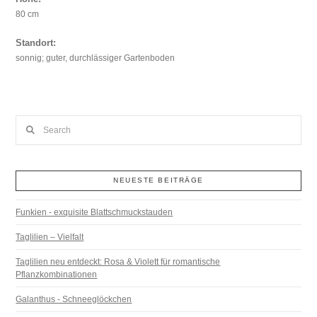
80 cm
Standort:
sonnig; guter, durchlässiger Gartenboden
Search
NEUESTE BEITRÄGE
Funkien - exquisite Blattschmuckstauden
Taglilien – Vielfalt
Taglilien neu entdeckt: Rosa & Violett für romantische
Pflanzkombinationen
Galanthus - Schneeglöckchen