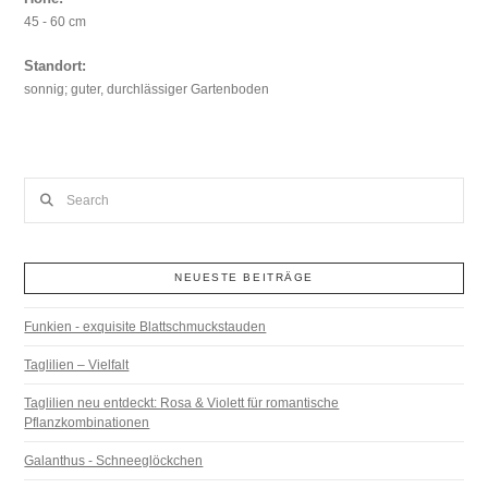
45 - 60 cm
Standort:
sonnig; guter, durchlässiger Gartenboden
Search
NEUESTE BEITRÄGE
Funkien - exquisite Blattschmuckstauden
Taglilien – Vielfalt
Taglilien neu entdeckt: Rosa & Violett für romantische
Pflanzkombinationen
Galanthus - Schneeglöckchen