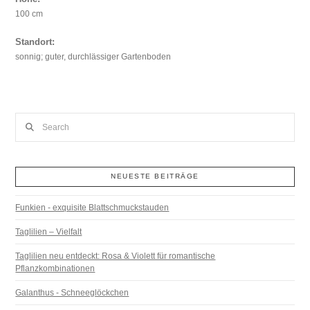
100 cm
Standort:
sonnig; guter, durchlässiger Gartenboden
Search
NEUESTE BEITRÄGE
Funkien - exquisite Blattschmuckstauden
Taglilien – Vielfalt
Taglilien neu entdeckt: Rosa & Violett für romantische
Pflanzkombinationen
Galanthus - Schneeglöckchen