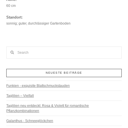
60 cm
Standort:
sonnig; guter, durchlässiger Gartenboden
Search
NEUESTE BEITRÄGE
Funkien - exquisite Blattschmuckstauden
Taglilien – Vielfalt
Taglilien neu entdeckt: Rosa & Violett für romantische
Pflanzkombinationen
Galanthus - Schneeglöckchen