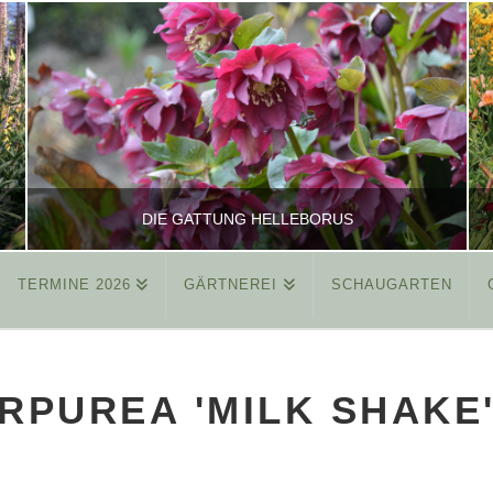
DIE GATTUNG HELLEBORUS
TERMINE 2026
GÄRTNEREI
SCHAUGARTEN
REINHARD
ALLGEMEIN
RPUREA 'MILK SHAKE
MÄRZ 26, 2015