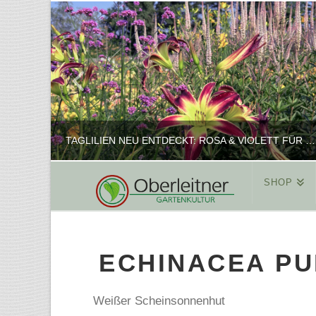
TAGLILIEN NEU ENTDECKT: ROSA & VIOLETT FÜR ROMANTISCHE PFLANZKOMBINATIONEN
SHOP
REINHARD
PFLANZENPRÄSENTATION, SHOP
ECHINACEA PU
FEBRUAR 16, 2025
Weißer Scheinsonnenhut