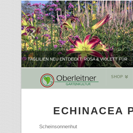
TAGLILIEN NEU ENTDECKT: ROSA & VIOLETT FÜR ROMANTISCHE PFLANZKOMBINATIONEN
SHOP
REINHARD
PFLANZENPRÄSENTATION, SHOP
ECHINACEA 
FEBRUAR 16, 2025
Scheinsonnenhut