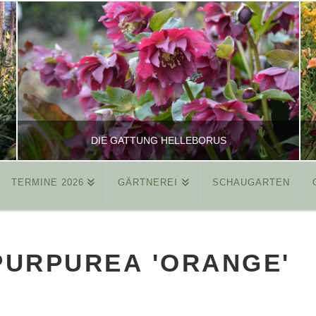
DIE GATTUNG HELLEBORUS
TERMINE 2026
GÄRTNEREI
SCHAUGARTEN
REINHARD
ALLGEMEIN
PURPUREA 'ORANGE'
MÄRZ 26, 2015