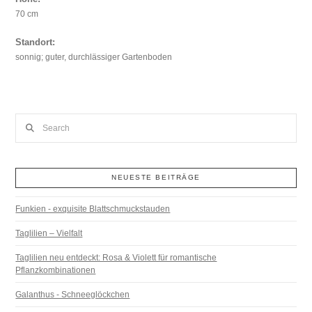
70 cm
Standort:
sonnig; guter, durchlässiger Gartenboden
Search
NEUESTE BEITRÄGE
Funkien - exquisite Blattschmuckstauden
Taglilien – Vielfalt
Taglilien neu entdeckt: Rosa & Violett für romantische
Pflanzkombinationen
Galanthus - Schneeglöckchen