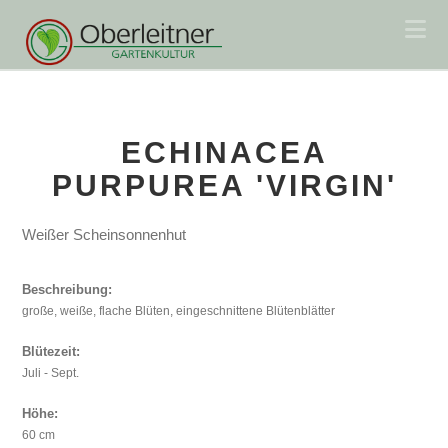
Na
ECHINACEA
PURPUREA 'VIRGIN'
Weißer Scheinsonnenhut
Beschreibung:
große, weiße, flache Blüten, eingeschnittene Blütenblätter
Blütezeit:
Juli - Sept.
Höhe:
60 cm