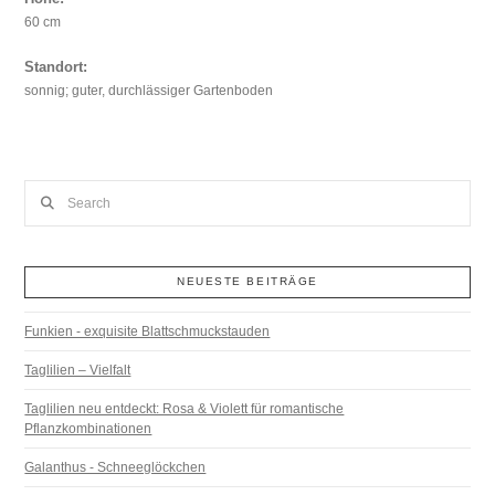
60 cm
Standort:
sonnig; guter, durchlässiger Gartenboden
Search
NEUESTE BEITRÄGE
Funkien - exquisite Blattschmuckstauden
Taglilien – Vielfalt
Taglilien neu entdeckt: Rosa & Violett für romantische
Pflanzkombinationen
Galanthus - Schneeglöckchen