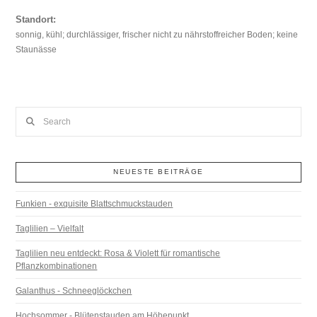
Standort:
sonnig, kühl; durchlässiger, frischer nicht zu nährstoffreicher Boden; keine
Staunässe
Search
NEUESTE BEITRÄGE
Funkien - exquisite Blattschmuckstauden
Taglilien – Vielfalt
Taglilien neu entdeckt: Rosa & Violett für romantische
Pflanzkombinationen
Galanthus - Schneeglöckchen
Hochsommer - Blütenstauden am Höhepunkt