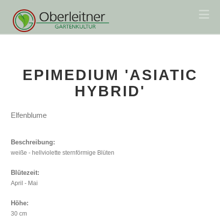
Na
EPIMEDIUM 'ASIATIC
HYBRID'
Elfenblume
Beschreibung:
weiße - hellviolette sternförmige Blüten
Blütezeit:
April - Mai
Höhe:
30 cm