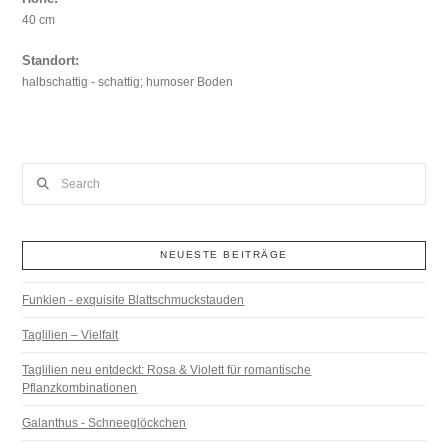
40 cm
Standort:
halbschattig - schattig; humoser Boden
Search
NEUESTE BEITRÄGE
Funkien - exquisite Blattschmuckstauden
Taglilien – Vielfalt
Taglilien neu entdeckt: Rosa & Violett für romantische
Pflanzkombinationen
Galanthus - Schneeglöckchen