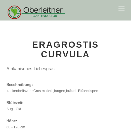
Na
ERAGROSTIS
CURVULA
Afrikanisches Liebesgras
Beschreibung:
trockenheitsvertr.Gras m.zierl.,langen,bräunl. Blütenrispen
Blütezeit:
Aug - Okt.
Höhe:
60 - 120 cm