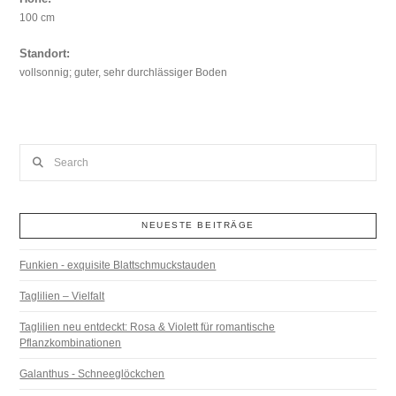
100 cm
Standort:
vollsonnig; guter, sehr durchlässiger Boden
Search
NEUESTE BEITRÄGE
Funkien - exquisite Blattschmuckstauden
Taglilien – Vielfalt
Taglilien neu entdeckt: Rosa & Violett für romantische
Pflanzkombinationen
Galanthus - Schneeglöckchen