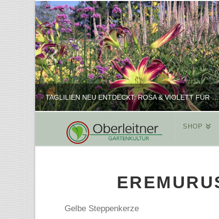
TAGLILIEN NEU ENTDECKT: ROSA & VIOLETT FÜR ROMANTISCHE PFLANZKOMBINATIONEN
SHOP
REINHARD
PFLANZENPRÄSENTATION, SHOP
EREMURU
FEBRUAR 16, 2025
Gelbe Steppenkerze