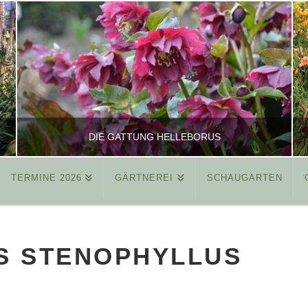
DIE GATTUNG HELLEBORUS
TERMINE 2026
GÄRTNEREI
SCHAUGARTEN
REINHARD
ALLGEMEIN
S STENOPHYLLUS
MÄRZ 26, 2015