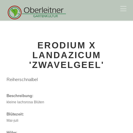
Na
ERODIUM X
LANDAZICUM
'ZWAVELGEEL'
Reiherschnalbel
Beschreibung:
kleine lachsrosa Blüten
Blütezeit:
Mai-juli
Höhe: