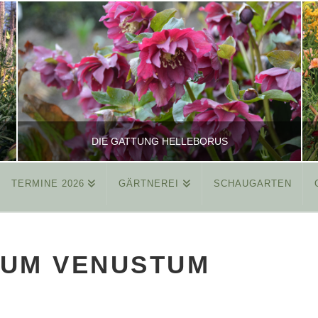
DIE GATTUNG HELLEBORUS
TERMINE 2026
GÄRTNEREI
SCHAUGARTEN
REINHARD
ALLGEMEIN
IUM VENUSTUM
MÄRZ 26, 2015