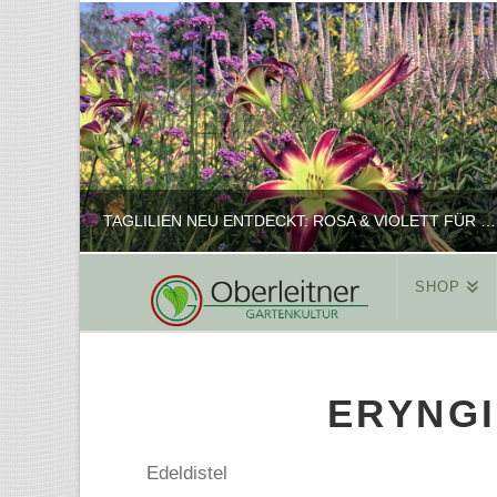
TAGLILIEN NEU ENTDECKT: ROSA & VIOLETT FÜR ROMANTISCHE PFLANZKOMBINATIONEN
SHOP
REINHARD
PFLANZENPRÄSENTATION, SHOP
ERYNG
FEBRUAR 16, 2025
Edeldistel