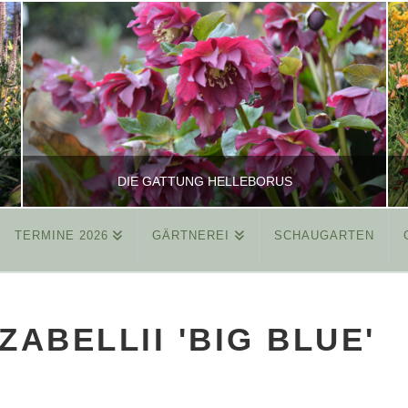
DIE GATTUNG HELLEBORUS
TERMINE 2026
GÄRTNEREI
SCHAUGARTEN
REINHARD
ALLGEMEIN
ZABELLII 'BIG BLUE'
MÄRZ 26, 2015