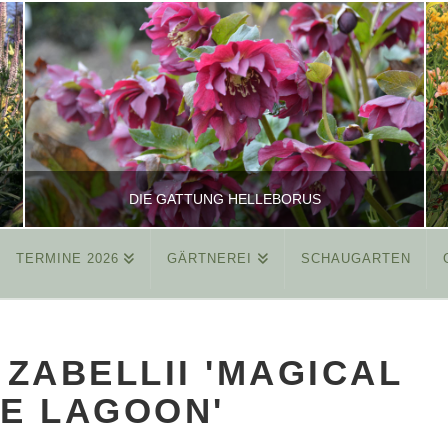
DIE GATTUNG HELLEBORUS
TERMINE 2026
GÄRTNEREI
SCHAUGARTEN
REINHARD
ALLGEMEIN
 ZABELLII 'MAGICAL
MÄRZ 26, 2015
E LAGOON'