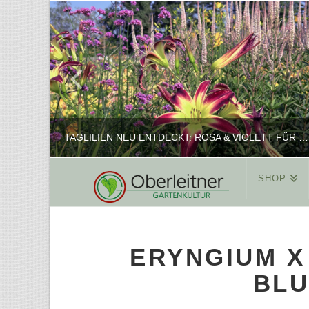
TAGLILIEN NEU ENTDECKT: ROSA & VIOLETT FÜR ROMANTISCHE PFLANZKOMBINATIONEN
SHOP
REINHARD
PFLANZENPRÄSENTATION, SHOP
ERYNGIUM X
FEBRUAR 16, 2025
BLU