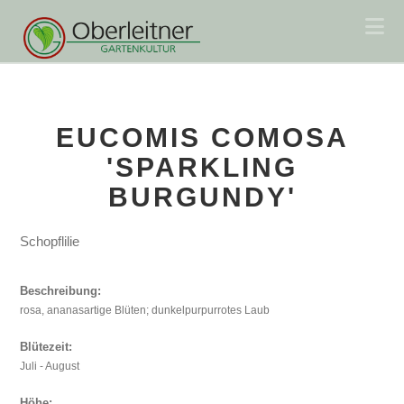
Na
EUCOMIS COMOSA
'SPARKLING
BURGUNDY'
Schopflilie
Beschreibung:
rosa, ananasartige Blüten; dunkelpurpurrotes Laub
Blütezeit:
Juli - August
Höhe: