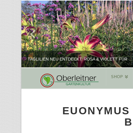
TAGLILIEN NEU ENTDECKT: ROSA & VIOLETT FÜR ROMANTISCHE PFLANZKOMBINATIONEN
SHOP
REINHARD
PFLANZENPRÄSENTATION, SHOP
EUONYMUS 
FEBRUAR 16, 2025
B