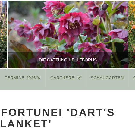
DIE GATTUNG HELLEBORUS
TERMINE 2026
GÄRTNEREI
SCHAUGARTEN
REINHARD
ALLGEMEIN
FORTUNEI 'DART'S
MÄRZ 26, 2015
LANKET'