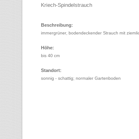
Kriech-Spindelstrauch
Beschreibung:
immergrüner, bodendeckender Strauch mit ziemlic
Höhe:
bis 40 cm
Standort:
sonnig - schattig; normaler Gartenboden