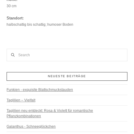
30 cm
Standort:
halbschattig bis schattig; humoser Boden
Search
NEUESTE BEITRÄGE
Funkien - exquisite Blattschmuckstauden
Taglilien – Vielfalt
Taglilien neu entdeckt: Rosa & Violett für romantische
Pflanzkombinationen
Galanthus - Schneeglöckchen