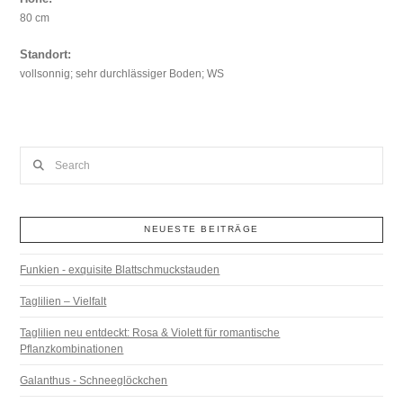
80 cm
Standort:
vollsonnig; sehr durchlässiger Boden; WS
Search
NEUESTE BEITRÄGE
Funkien - exquisite Blattschmuckstauden
Taglilien – Vielfalt
Taglilien neu entdeckt: Rosa & Violett für romantische
Pflanzkombinationen
Galanthus - Schneeglöckchen