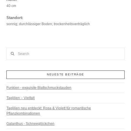
40 cm
Standort:
sonnig; durchlässiger Boden; trockenheitsverträglich
Search
NEUESTE BEITRÄGE
Funkien - exquisite Blattschmuckstauden
Taglilien – Vielfalt
Taglilien neu entdeckt: Rosa & Violett für romantische
Pflanzkombinationen
Galanthus - Schneeglöckchen