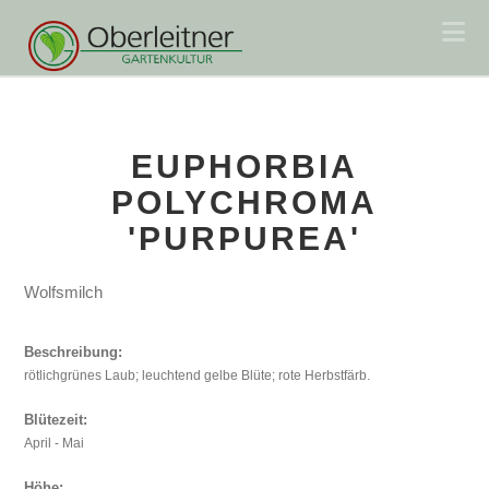
Na
EUPHORBIA
POLYCHROMA
'PURPUREA'
Wolfsmilch
Beschreibung:
rötlichgrünes Laub; leuchtend gelbe Blüte; rote Herbstfärb.
Blütezeit:
April - Mai
Höhe: