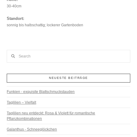
30-40cm
Standort:
sonnig bis halbschattig; lockerer Gartenboden
Search
NEUESTE BEITRÄGE
Funkien - exquisite Blattschmuckstauden
Taglilien – Vielfalt
Taglilien neu entdeckt: Rosa & Violett für romantische
Pflanzkombinationen
Galanthus - Schneeglöckchen