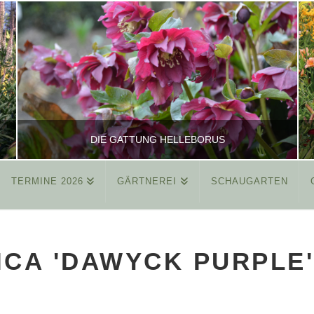
DIE GATTUNG HELLEBORUS
TERMINE 2026
GÄRTNEREI
SCHAUGARTEN
REINHARD
ALLGEMEIN
ICA 'DAWYCK PURPLE
MÄRZ 26, 2015