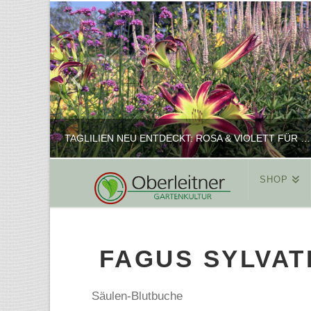
TAGLILIEN NEU ENTDECKT: ROSA & VIOLETT FÜR ROMANTISCHE PFLANZKOMBINATIONEN
SHOP
REINHARD
PFLANZENPRÄSENTATION, SHOP
FAGUS SYLVAT
FEBRUAR 16, 2025
Säulen-Blutbuche