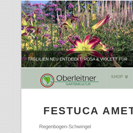
TAGLILIEN NEU ENTDECKT: ROSA & VIOLETT FÜR ROMANTISCHE PFLANZKOMBINATIONEN
SHOP
REINHARD
PFLANZENPRÄSENTATION, SHOP
FESTUCA AMET
FEBRUAR 16, 2025
Regenbogen-Schwingel