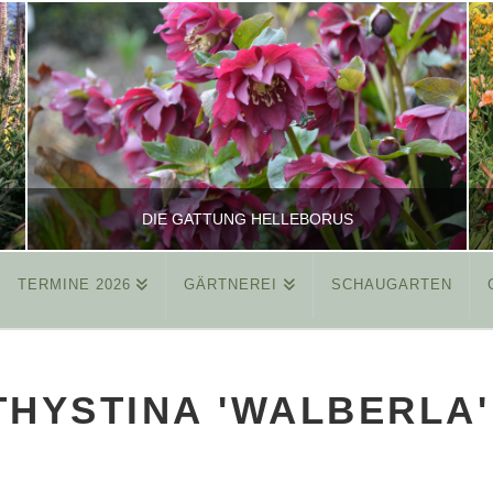
DIE GATTUNG HELLEBORUS
TERMINE 2026
GÄRTNEREI
SCHAUGARTEN
REINHARD
ALLGEMEIN
HYSTINA 'WALBERLA'
MÄRZ 26, 2015