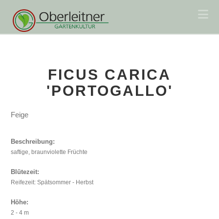
Na
FICUS CARICA
'PORTOGALLO'
Feige
Beschreibung:
saftige, braunviolette Früchte
Blütezeit:
Reifezeit: Spätsommer - Herbst
Höhe:
2 - 4 m