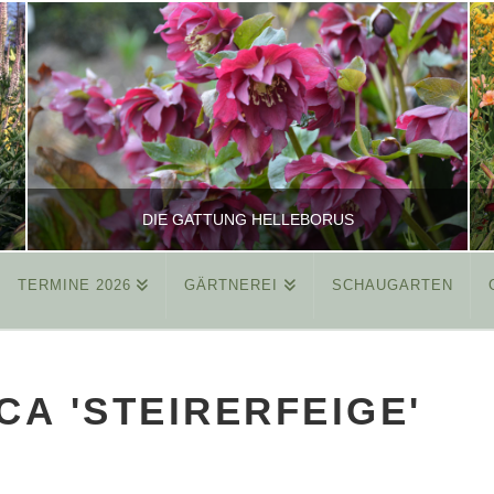
DIE GATTUNG HELLEBORUS
TERMINE 2026
GÄRTNEREI
SCHAUGARTEN
REINHARD
ALLGEMEIN
CA 'STEIRERFEIGE'
MÄRZ 26, 2015