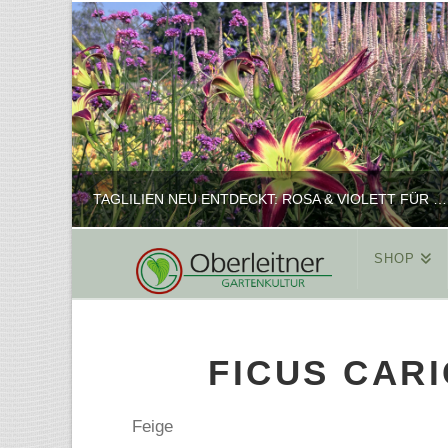
TAGLILIEN NEU ENTDECKT: ROSA & VIOLETT FÜR ROMANTISCHE PFLANZKOMBINATIONEN
SHOP
REINHARD
PFLANZENPRÄSENTATION, SHOP
FICUS CARI
FEBRUAR 16, 2025
Feige