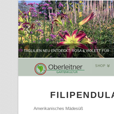
TAGLILIEN NEU ENTDECKT: ROSA & VIOLETT FÜR ROMANTISCHE PFLANZKOMBINATIONEN
SHOP
REINHARD
PFLANZENPRÄSENTATION, SHOP
FILIPENDUL
FEBRUAR 16, 2025
Amerikanisches Mädesüß