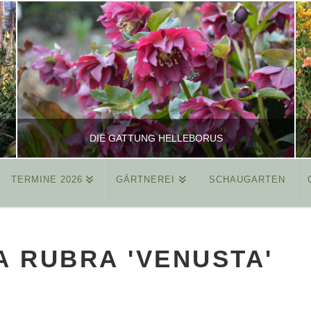
DIE GATTUNG HELLEBORUS
TERMINE 2026
GÄRTNEREI
SCHAUGARTEN
REINHARD
ALLGEMEIN
A RUBRA 'VENUSTA'
MÄRZ 26, 2015