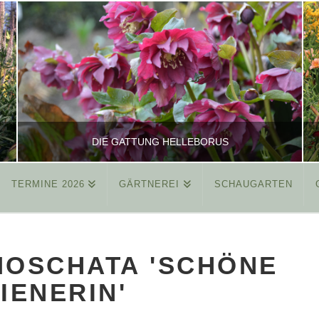
DIE GATTUNG HELLEBORUS
TERMINE 2026
GÄRTNEREI
SCHAUGARTEN
REINHARD
ALLGEMEIN
MOSCHATA 'SCHÖNE
MÄRZ 26, 2015
IENERIN'