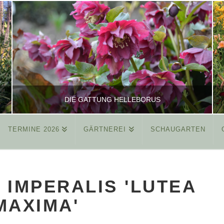
DIE GATTUNG HELLEBORUS
TERMINE 2026
GÄRTNEREI
SCHAUGARTEN
REINHARD
ALLGEMEIN
A IMPERALIS 'LUTEA
MÄRZ 26, 2015
MAXIMA'