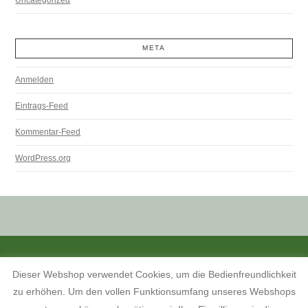
META
Anmelden
Eintrags-Feed
Kommentar-Feed
WordPress.org
ALLE PREISANGABEN SIND INKL. MWST. UND ZZGL. VERSANDKOSTEN.
Dieser Webshop verwendet Cookies, um die Bedienfreundlichkeit
KONTAKT
INFORMATIONEN ZUM SHOP
KUNDENKONTO
zu erhöhen. Um den vollen Funktionsumfang unseres Webshops
KONTAKT, ÖFFNUNGSZEITEN UND ANFAHRTSBESCHREIBUNG
TERMINE 2026
AGB
WIDERRUFSBELEHRUNG