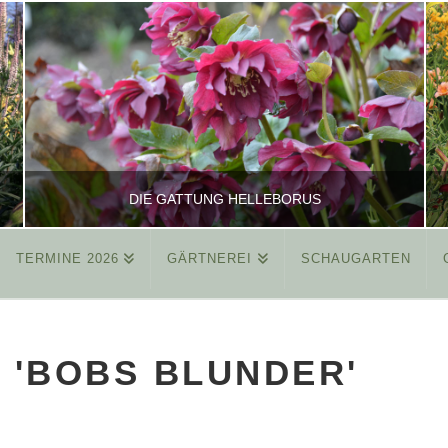
DIE GATTUNG HELLEBORUS
TERMINE 2026
GÄRTNEREI
SCHAUGARTEN
REINHARD
ALLGEMEIN
 'BOBS BLUNDER'
MÄRZ 26, 2015