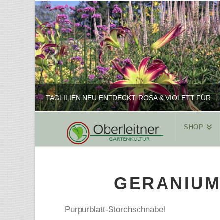
TAGLILIEN NEU ENTDECKT: ROSA & VIOLETT FÜR ROMANTISCHE PFLANZKOMBINATIONEN
SHOP
REINHARD
PFLANZENPRÄSENTATION, SHOP
GERANIUM
FEBRUAR 16, 2025
Purpurblatt-Storchschnabel