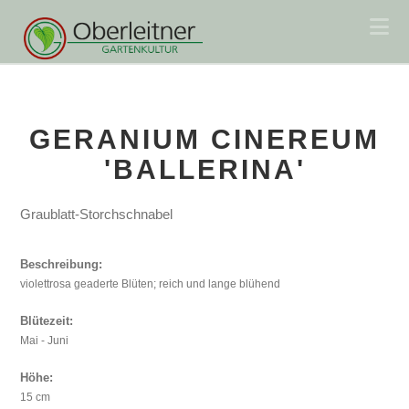
Na
GERANIUM CINEREUM
'BALLERINA'
Graublatt-Storchschnabel
Beschreibung:
violettrosa geaderte Blüten; reich und lange blühend
Blütezeit:
Mai - Juni
Höhe:
15 cm