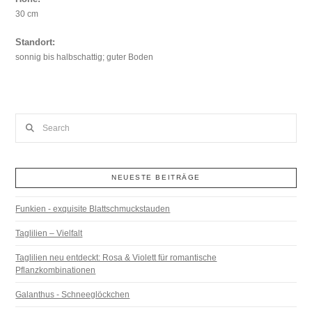
30 cm
Standort:
sonnig bis halbschattig; guter Boden
Search
NEUESTE BEITRÄGE
Funkien - exquisite Blattschmuckstauden
Taglilien – Vielfalt
Taglilien neu entdeckt: Rosa & Violett für romantische
Pflanzkombinationen
Galanthus - Schneeglöckchen