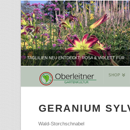
TAGLILIEN NEU ENTDECKT: ROSA & VIOLETT FÜR ROMANTISCHE PFLANZKOMBINATIONEN
SHOP
REINHARD
PFLANZENPRÄSENTATION, SHOP
GERANIUM SYL
FEBRUAR 16, 2025
Wald-Storchschnabel