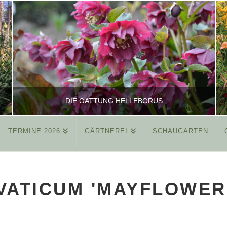
DIE GATTUNG HELLEBORUS
TERMINE 2026
GÄRTNEREI
SCHAUGARTEN
REINHARD
ALLGEMEIN
VATICUM 'MAYFLOWER
MÄRZ 26, 2015