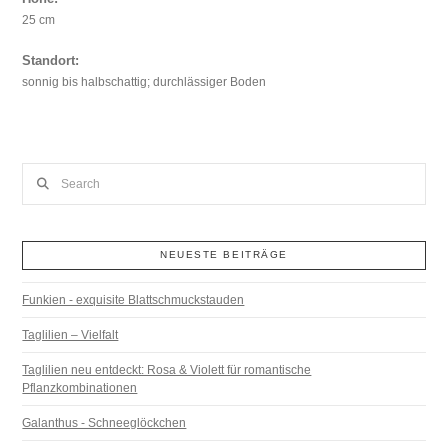
25 cm
Standort:
sonnig bis halbschattig; durchlässiger Boden
Search
NEUESTE BEITRÄGE
Funkien - exquisite Blattschmuckstauden
Taglilien – Vielfalt
Taglilien neu entdeckt: Rosa & Violett für romantische
Pflanzkombinationen
Galanthus - Schneeglöckchen