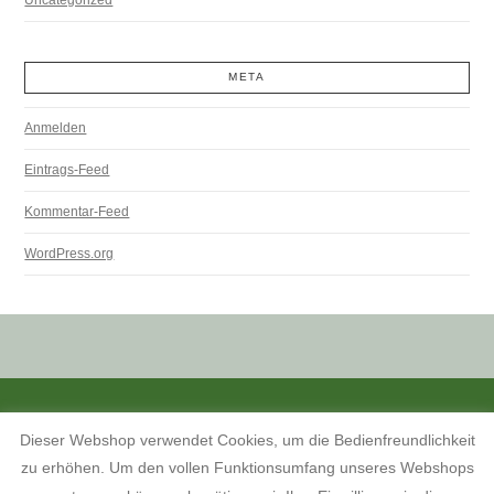
META
Anmelden
Eintrags-Feed
Kommentar-Feed
WordPress.org
ALLE PREISANGABEN SIND INKL. MWST. UND ZZGL. VERSANDKOSTEN.
Dieser Webshop verwendet Cookies, um die Bedienfreundlichkeit
KONTAKT
INFORMATIONEN ZUM SHOP
KUNDENKONTO
zu erhöhen. Um den vollen Funktionsumfang unseres Webshops
KONTAKT, ÖFFNUNGSZEITEN UND ANFAHRTSBESCHREIBUNG
TERMINE 2026
AGB
WIDERRUFSBELEHRUNG