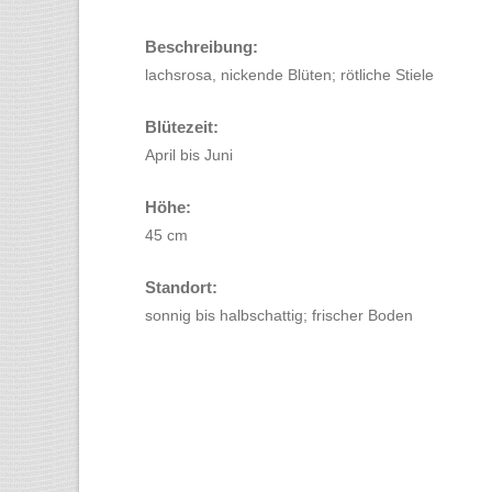
Beschreibung:
lachsrosa, nickende Blüten; rötliche Stiele
Blütezeit:
April bis Juni
Höhe:
45 cm
Standort:
sonnig bis halbschattig; frischer Boden