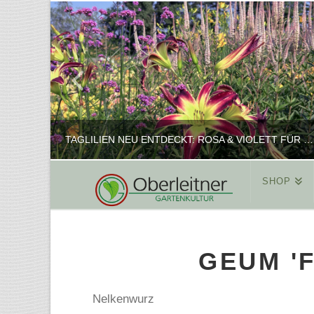
TAGLILIEN NEU ENTDECKT: ROSA & VIOLETT FÜR ROMANTISCHE PFLANZKOMBINATIONEN
SHOP
REINHARD
PFLANZENPRÄSENTATION, SHOP
GEUM '
FEBRUAR 16, 2025
Nelkenwurz