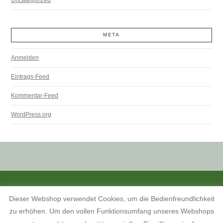
META
Anmelden
Eintrags-Feed
Kommentar-Feed
WordPress.org
ALLE PREISANGABEN SIND INKL. MWST. UND ZZGL. VERSANDKOSTEN.
Dieser Webshop verwendet Cookies, um die Bedienfreundlichkeit
KONTAKT
INFORMATIONEN ZUM SHOP
KUNDENKONTO
zu erhöhen. Um den vollen Funktionsumfang unseres Webshops
KONTAKT, ÖFFNUNGSZEITEN UND ANFAHRTSBESCHREIBUNG
TERMINE 2026
AGB
WIDERRUFSBELEHRUNG