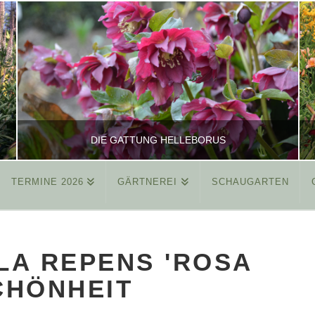
DIE GATTUNG HELLEBORUS
TERMINE 2026
GÄRTNEREI
SCHAUGARTEN
REINHARD
ALLGEMEIN
LA REPENS 'ROSA
MÄRZ 26, 2015
CHÖNHEIT