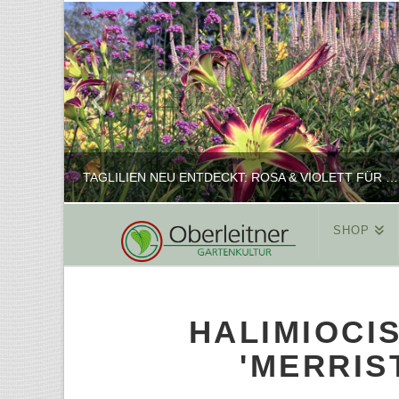
TAGLILIEN NEU ENTDECKT: ROSA & VIOLETT FÜR ROMANTISCHE PFLANZKOMBINATIONEN
SHOP
REINHARD
PFLANZENPRÄSENTATION, SHOP
HALIMIOCI
FEBRUAR 16, 2025
'MERRIS