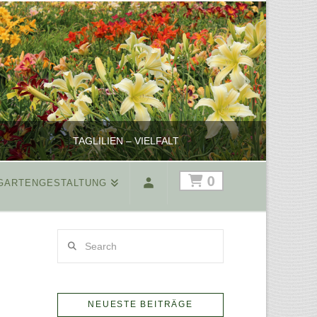
TAGLILIEN – VIELFALT
HOCHS
0
GARTENGESTALTUNG
REINHARD
Search
PFLANZENPRÄSENTATION, SHOP
MÄRZ 17, 2025
NEUESTE BEITRÄGE